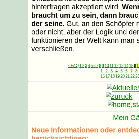
hinterfragen akzeptiert wird.
Wenn
braucht um zu sein, dann brauc
der seine.
Gut, an den Schöpfer 
oder nicht, aber der Logik und d
funktionieren der Welt kann man 
verschließen.
<FAQ
1
2
3
4
5
6
7
8
9
10
11
12
13
14
15
||
1
1
2
3
4
5
6
7
8
16
17
18
19
20
21
22
2
Mein Gä
Neue Informationen oder entdec
berücksichtigen: